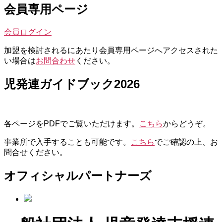
シ
会員専用ページ
ョ
会員ログイン
ン
加盟を検討されるにあたり会員専用ページへアクセスされた
い場合は
お問合わせ
ください。
児発連ガイドブック2026
各ページをPDFでご覧いただけます。
こちら
からどうぞ。
事業所で入手することも可能です。
こちら
でご確認の上、お
問合せください。
オフィシャルパートナーズ