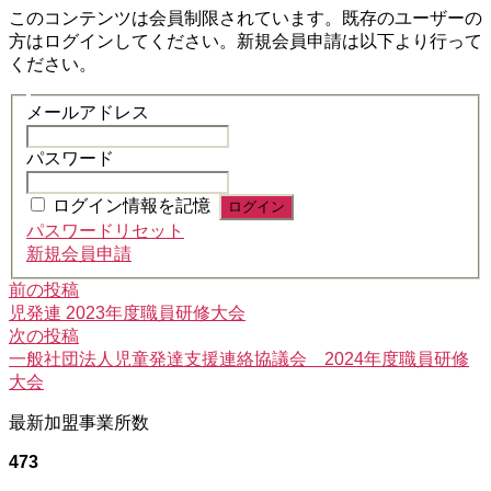
このコンテンツは会員制限されています。既存のユーザーの
方はログインしてください。新規会員申請は以下より行って
ください。
メールアドレス
パスワード
ログイン情報を記憶
パスワードリセット
新規会員申請
前
投
前の投稿
の
児発連 2023年度職員研修大会
稿
投
次
次の投稿
稿:
の
一般社団法人児童発達支援連絡協議会 2024年度職員研修
ナ
投
大会
ビ
稿:
最新加盟事業所数
ゲ
473
ー