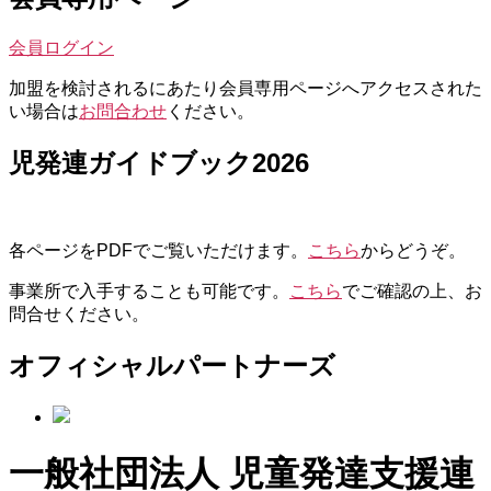
シ
ョ
会員ログイン
ン
加盟を検討されるにあたり会員専用ページへアクセスされた
い場合は
お問合わせ
ください。
児発連ガイドブック2026
各ページをPDFでご覧いただけます。
こちら
からどうぞ。
事業所で入手することも可能です。
こちら
でご確認の上、お
問合せください。
オフィシャルパートナーズ
一般社団法人 児童発達支援連