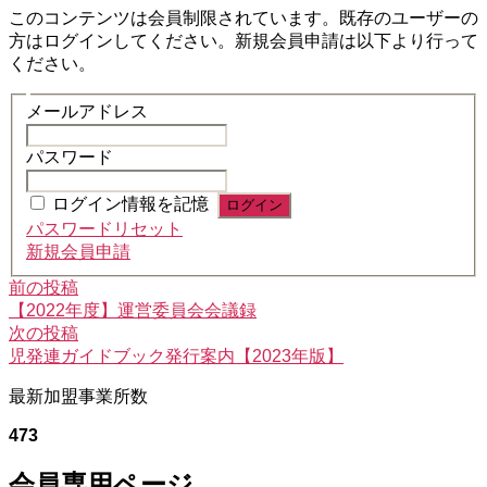
このコンテンツは会員制限されています。既存のユーザーの
方はログインしてください。新規会員申請は以下より行って
ください。
メールアドレス
パスワード
ログイン情報を記憶
パスワードリセット
新規会員申請
前
投
前の投稿
の
【2022年度】運営委員会会議録
稿
投
次
次の投稿
稿:
の
児発連ガイドブック発行案内【2023年版】
ナ
投
ビ
最新加盟事業所数
稿:
ゲ
473
ー
会員専用ページ