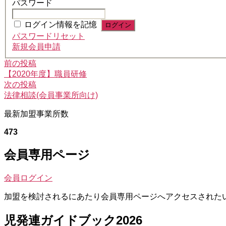
パスワード
ログイン情報を記憶
パスワードリセット
新規会員申請
前
投
前の投稿
の
【2020年度】職員研修
稿
投
次
次の投稿
稿:
の
法律相談(会員事業所向け)
ナ
投
ビ
最新加盟事業所数
稿:
ゲ
473
ー
会員専用ページ
シ
ョ
会員ログイン
ン
加盟を検討されるにあたり会員専用ページへアクセスされた
児発連ガイドブック2026