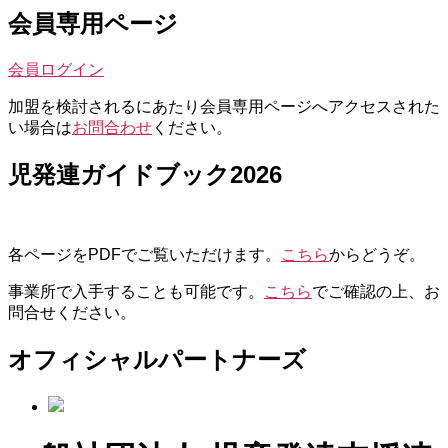
ー
会員専用ページ
シ
ョ
会員ログイン
ン
加盟を検討されるにあたり会員専用ページへアクセスされた
い場合は
お問合わせ
ください。
児発連ガイドブック2026
各ページをPDFでご覧いただけます。
こちら
からどうぞ。
事業所で入手することも可能です。
こちら
でご確認の上、お
問合せください。
オフィシャルパートナーズ