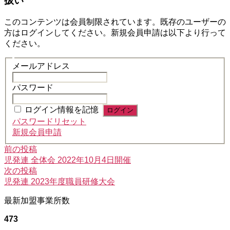
扱い
このコンテンツは会員制限されています。既存のユーザーの
方はログインしてください。新規会員申請は以下より行って
ください。
メールアドレス
パスワード
ログイン情報を記憶
パスワードリセット
新規会員申請
前
投
前の投稿
の
児発連 全体会 2022年10月4日開催
稿
投
次
次の投稿
稿:
の
児発連 2023年度職員研修大会
ナ
投
ビ
最新加盟事業所数
稿:
ゲ
473